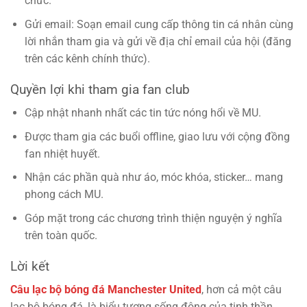
chức.
Gửi email:
Soạn email cung cấp thông tin cá nhân cùng
lời nhắn tham gia và gửi về địa chỉ email của hội (đăng
trên các kênh chính thức).
Quyền lợi khi tham gia fan club
Cập nhật nhanh nhất các tin tức nóng hổi về MU.
Được tham gia các buổi offline, giao lưu với cộng đồng
fan nhiệt huyết.
Nhận các phần quà như áo, móc khóa, sticker… mang
phong cách MU.
Góp mặt trong các chương trình thiện nguyện ý nghĩa
trên toàn quốc.
Lời kết
Câu lạc bộ bóng đá Manchester United
, hơn cả một câu
lạc bộ bóng đá, là biểu tượng sống động của tinh thần