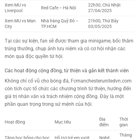
Xem MU vs
22h30, Chủ Nhật
Red Cafe – Hà Nội
Liverpool
27/04/2025
Xem MU vs Man
Nhà hàng Quỷ Đỏ –
21h00, Thứ Bảy
City
TP.HCM
03/05/2025
Tại các sự kiện, fan sẽ được tham gia minigame, bốc thăm
trúng thưởng, chụp ảnh lưu niệm và có cơ hội nhận các
món quà độc quyền từ hội.
Các hoạt động cộng đồng, từ thiện và gắn kết thành viên
Không chỉ cổ vũ cho bóng đá, Fcmanchesterunitedvn.com
còn tích cực tổ chức các chương trình từ thiện, hướng đến
giá trị nhân văn và trách nhiệm cộng đồng. Đây là một
phần quan trọng trong sứ mệnh của hội.
Địa
Thời
Hoạt động
Mục tiêu
điểm
gian
Tháng
Tặng học bổng cho học
Hỗ trợ trẻ em vượt
Nghệ