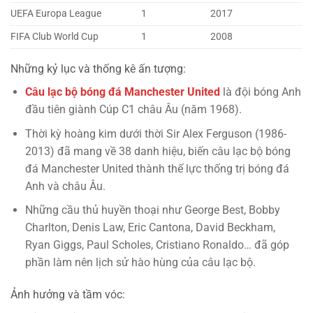
UEFA Europa League
1
2017
FIFA Club World Cup
1
2008
Những kỷ lục và thống kê ấn tượng:
Câu lạc bộ bóng đá Manchester United
là đội bóng Anh
đầu tiên giành Cúp C1 châu Âu (năm 1968).
Thời kỳ hoàng kim dưới thời Sir Alex Ferguson (1986-
2013) đã mang về 38 danh hiệu, biến câu lạc bộ bóng
đá Manchester United thành thế lực thống trị bóng đá
Anh và châu Âu.
Những cầu thủ huyền thoại như George Best, Bobby
Charlton, Denis Law, Eric Cantona, David Beckham,
Ryan Giggs, Paul Scholes, Cristiano Ronaldo… đã góp
phần làm nên lịch sử hào hùng của câu lạc bộ.
Ảnh hưởng và tầm vóc: