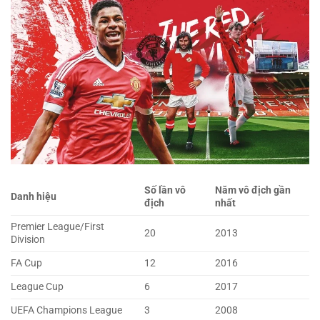
Số lần vô
Năm vô địch gần
Danh hiệu
địch
nhất
Premier League/First
20
2013
Division
FA Cup
12
2016
League Cup
6
2017
UEFA Champions League
3
2008