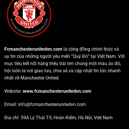
Fcmanchesterunitedvn.com
là cộng đồng chính thức và
uy tín của những người yêu mến “Quỷ Đỏ” tại Việt Nam. Với
mục tiêu kết nối hàng triệu trái tim chung một màu áo đỏ,
hội luôn là nơi giao lưu, chia sẻ và cập nhật tin tức nhanh
nhất về Manchester United.
Website:
www.fcmanchesterunitedvn.com
Email:
info@fcmanchesterunitedvn.com
Địa chỉ: 59A Lý Thái Tổ, Hoàn Kiếm, Hà Nội, Việt Nam