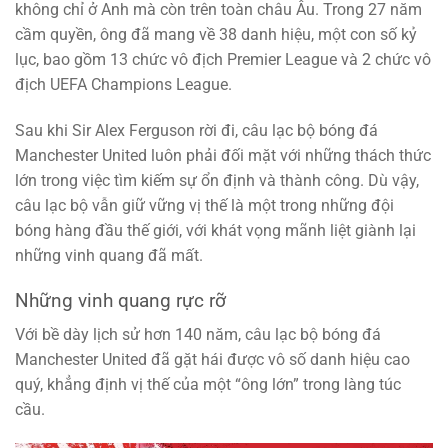
không chỉ ở Anh mà còn trên toàn châu Âu. Trong 27 năm
cầm quyền, ông đã mang về 38 danh hiệu, một con số kỷ
lục, bao gồm 13 chức vô địch Premier League và 2 chức vô
địch UEFA Champions League.
Sau khi Sir Alex Ferguson rời đi, câu lạc bộ bóng đá
Manchester United luôn phải đối mặt với những thách thức
lớn trong việc tìm kiếm sự ổn định và thành công. Dù vậy,
câu lạc bộ vẫn giữ vững vị thế là một trong những đội
bóng hàng đầu thế giới, với khát vọng mãnh liệt giành lại
những vinh quang đã mất.
Những vinh quang rực rỡ
Với bề dày lịch sử hơn 140 năm, câu lạc bộ bóng đá
Manchester United đã gặt hái được vô số danh hiệu cao
quý, khẳng định vị thế của một “ông lớn” trong làng túc
cầu.